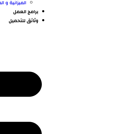
⁠الميزانية و ا
برامج العمل
وثائق للتحميل