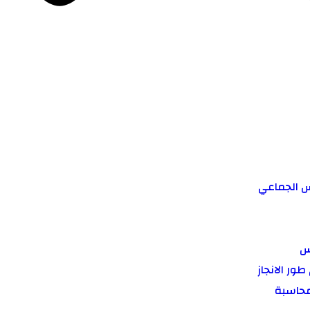
س الجماعي
س
ور الانجاز
لمحاسبة