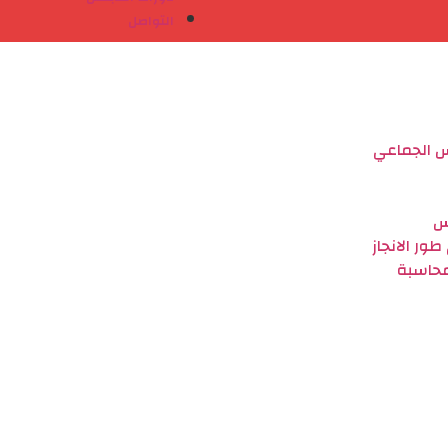
التواصل
س الجماعي
س
ور الانجاز
لمحاسبة