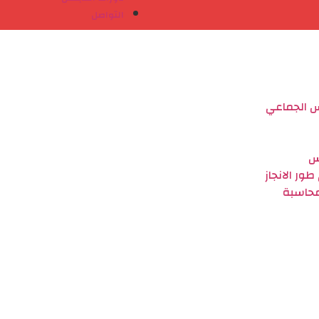
التواصل
س الجماعي
س
ور الانجاز
لمحاسبة